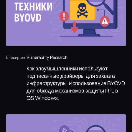
Социальная инженерия
Киберучения
Аудит Wi-Fi сетей
Повышение осведомлённости
5 февраля
Vulnerability Research
Как злоумышленники используют
подписанные драйверы для захвата
инфраструктуры. Использование BYOVD
для обхода механизмов защиты PPL в
OS Windows.