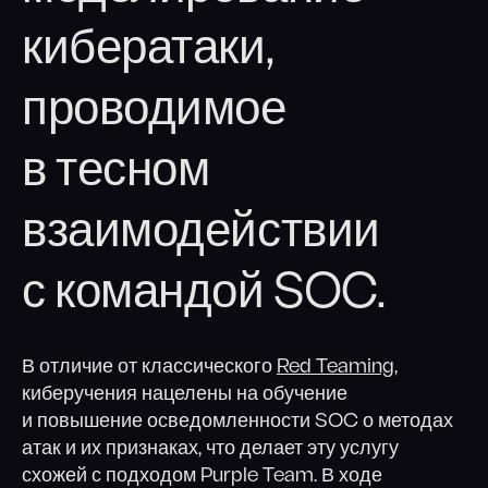
Социальная инженерия
кибератаки,
Киберучения
проводимое
Аудит Wi-Fi сетей
в тесном
Повышение осведомлённости
взаимодействии
с командой SOC.
В отличие от классического
Red Teaming
,
киберучения нацелены на обучение
и повышение осведомленности SOC о методах
атак и их признаках, что делает эту услугу
схожей с подходом Purple Team. В ходе