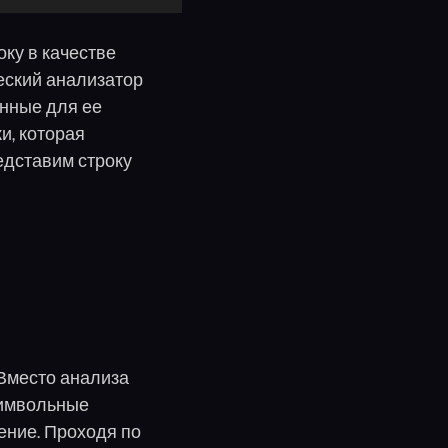
ку в качестве
еский анализатор
анные для ее
и, которая
едставим строку
Вместо анализа
символьные
ение. Проходя по