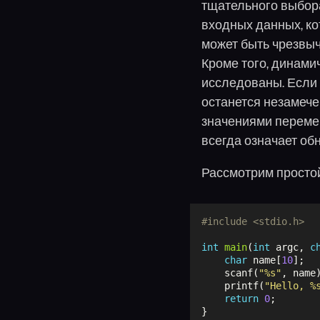
тщательного выбора
входных данных, ко
может быть чрезвыч
Кроме того, динами
исследованы. Если 
останется незамече
значениями перемен
всегда означает об
Рассмотрим просто
#include
<stdio.h>
int
main
(
int
 argc, 
c
char
 name[
10
];
    scanf(
"%s"
, name
    printf(
"Hello, %
return
0
;
}