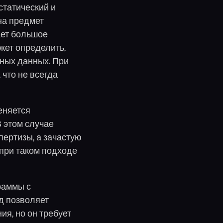
статический и
на предмет
ает большое
жет определить,
дных данных. При
 что не всегда
меняется
 этом случае
пертизы, а зачастую
при таком подходе
раммы с
д позволяет
я, но он требует