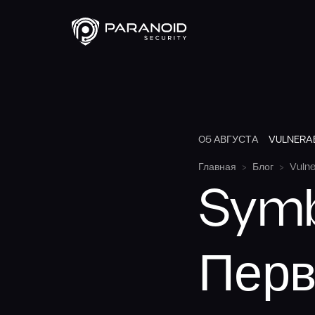
05 АВГУСТА
VULNERAB
Главная
Блог
Vulne
Symb
Перв