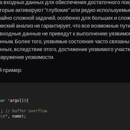
 входных данных для обеспечения достаточного пок
торые активируют "глубокие" или редко используемые
айно сложной задачей, особенно для больших и сло
ческий анализ не гарантирует, что все возможные пут
входные данные не приведут к выполнению уязвимого
нным. Более того, уязвимые состояния часто связан
ных, вследствие этого, достижение уязвимого участ
наружение уязвимости.
й пример:
har
*
argv[]){
); 
// buffer overflow
s
\n
"
, name);