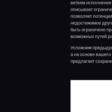
ветвям исполнения 
описывает огранич
позволяет потенциа
недостижимое друг
быть ограничено про
возможных путей ра
Усложним предыдущи
а на основе вашего
предлагает сохрани