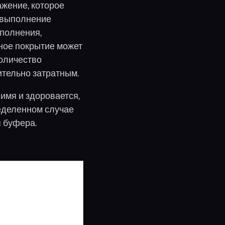
ажение, которое
 выполнение
ыполнения,
ное покрытие может
количество
ительно затратным.
имя и здоровается,
ределенном случае
я буфера.