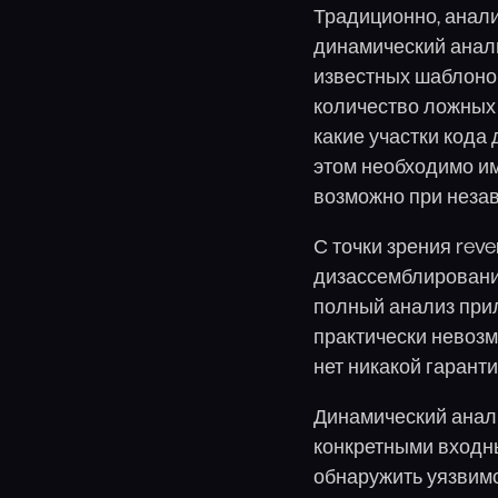
Традиционно, анали
динамический анали
известных шаблонов
количество ложных 
какие участки кода
этом необходимо им
возможно при неза
С точки зрения reve
дизассемблировани
полный анализ прил
практически невозм
нет никакой гаранти
Динамический анали
конкретными входн
обнаружить уязвимо