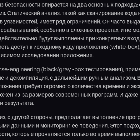
з безопасности опирается на два основных подхода: 
з. Статический анализ, такой как сканирование кода 
 уязвимостей, имеет ряд ограничений. Он часто выд
срабатываний, особенно в сложных проектах, и не мо
 действительно будут выполнены при конкретных вхо
еть доступ к исходному коду приложения (white-box),
висимом исследовании приложения.
rse-engineering (black/gray -box тестирования), при
е и декомпиляция, с дальнейшим ручным анализом. В
ожения требует огромного количества времени и экс
ожен из-за размеров современных программ. И даже 
и результата.
з, с другой стороны, предполагает выполнение прог
ыми данными и мониторинг ее поведения. Этот подхо
сти, которые проявляются только во время выполнени