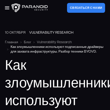
СВЯЗАТЬСЯ С НАМИ
10 ОКТЯБРЯ
VULNERABILITY RESEARCH
Услуги
Главная
Блог
Vulnerability Research
Как злоумышленники используют подписанные драйверы
Аудит веб-приложений
О компании
для захвата инфраструктуры. Разбор техники BYOVD.
Пентест внешнего периметра
Как
Pert
Пентест внутреннего периметра
злоумышленник
Блог
Red Teaming
используют
Аудит мобильных приложений
РУ