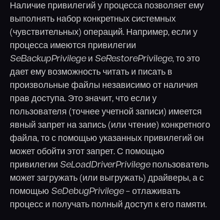
Наличие привилегий у процесса позволяет ему
выполнять набор конкретных системных
(чувствительных) операций. Например, если у
процесса имеются привилегии
SeBackupPrivilege
и
SeRestorePrivilege
, то это
дает ему возможность читать и писать в
произвольные файлы независимо от наличия
прав доступа. Это значит, что если у
пользователя (точнее учетной записи) имеется
явный запрет на запись (или чтение) конкретного
файла, то с помощью указанных привилегий он
может обойти этот запрет. С помощью
привилегии
SeLoadDriverPrivilege
пользователь
может загружать (или выгружать) драйверы, а с
помощью
SeDebugPrivilege
– отлаживать
процесс и получать полный доступ к его памяти.