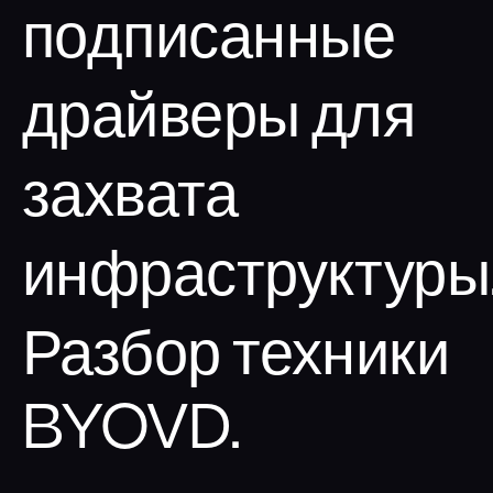
Социальная инженерия
подписанные
Киберучения
драйверы для
Аудит Wi-Fi сетей
Повышение осведомлённости
захвата
инфраструктуры
Разбор техники
BYOVD.