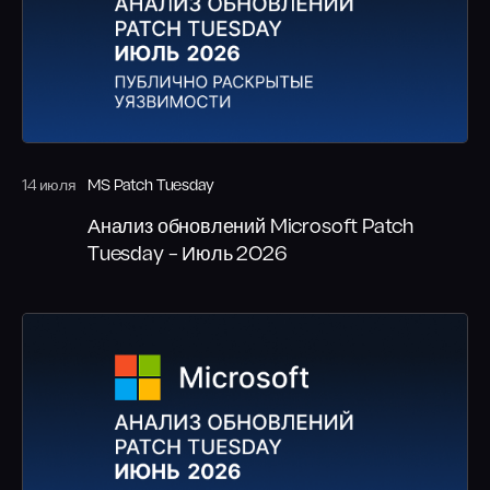
Социальная инженерия
Киберучения
Аудит Wi-Fi сетей
Повышение осведомлённости
14 июля
MS Patch Tuesday
Анализ обновлений Microsoft Patch
Tuesday – Июль 2026