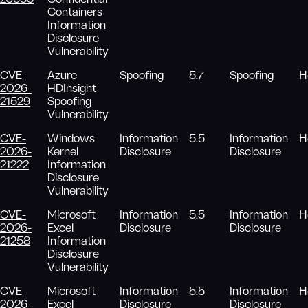
Containers
Information
Disclosure
Vulnerability
CVE-
Azure
Spoofing
5.7
Spoofing
Н
2026-
HDInsight
21529
Spoofing
Vulnerability
CVE-
Windows
Information
5.5
Information
Н
2026-
Kernel
Disclosure
Disclosure
21222
Information
Disclosure
Vulnerability
CVE-
Microsoft
Information
5.5
Information
Н
2026-
Excel
Disclosure
Disclosure
21258
Information
Disclosure
Vulnerability
CVE-
Microsoft
Information
5.5
Information
Н
2026-
Excel
Disclosure
Disclosure