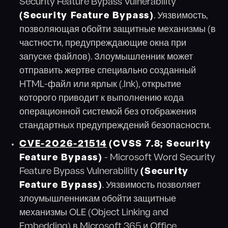
Security Feature Bypass Vulnerability
(Security Feature Bypass)
. Уязвимость,
позволяющая обойти защитные механизмы (в
частности, предупреждающие окна при
запуске файлов). Злоумышленник может
отправить жертве специально созданный
HTML-файл или ярлык (.lnk), открытие
которого приводит к выполнению кода
операционной системой без отображения
стандартных предупреждений безопасности.
CVE-2026-21514
(CVSS 7.8; Security
Feature Bypass)
- Microsoft Word Security
Feature Bypass Vulnerability
(Security
Feature Bypass)
. Уязвимость позволяет
злоумышленникам обойти защитные
механизмы OLE (Object Linking and
Embedding) в Microsoft 365 и Office,