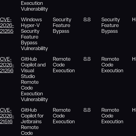
Execution
Vulnerability
CVE-
Windows
Security
8.8
Security
Н
2026-
Hyper-V
Feature
Feature
21255
Security
Bypass
Bypass
Feature
Bypass
Vulnerability
CVE-
GitHub
Remote
8.8
Remote
Н
2026-
Copilot and
Code
Code
21256
Visual
Execution
Execution
Studio
Remote
Code
Execution
Vulnerability
CVE-
GitHub
Remote
8.8
Remote
Н
2026-
Copilot for
Code
Code
21516
Jetbrains
Execution
Execution
Remote
Code