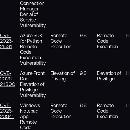
Connection
Manager
Denial of
Service
Vulnerability
CVE-
Azure SDK
Remote
9.8
Remote
Н
2026-
for Python
Code
Code
21531
Remote
Execution
Execution
Code
Execution
Vulnerability
CVE-
Azure Front
Elevation of
9.8
Elevation of
Н
2026-
Door
Privilege
Privilege
24300
Elevation of
Privilege
Vulnerability
CVE-
Windows
Remote
8.8
Remote
Н
2026-
Notepad
Code
Code
20841
App
Execution
Execution
Remote
Code