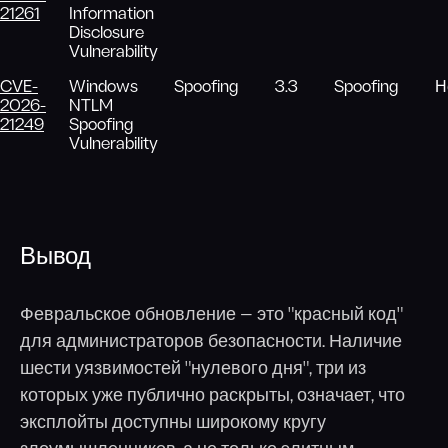
21261
Information
Disclosure
Vulnerability
CVE-
Windows
Spoofing
3.3
Spoofing
Н
2026-
NTLM
21249
Spoofing
Vulnerability
Вывод
Февральское обновление — это "красный код"
для администраторов безопасности. Наличие
шести уязвимостей "нулевого дня", три из
которых уже публично раскрыты, означает, что
эксплойты доступны широкому кругу