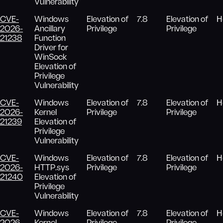
Vulnerability
CVE-
Windows
Elevation of
7.8
Elevation of
Н
2026-
Ancillary
Privilege
Privilege
21238
Function
Driver for
WinSock
Elevation of
Privilege
Vulnerability
CVE-
Windows
Elevation of
7.8
Elevation of
Н
2026-
Kernel
Privilege
Privilege
21239
Elevation of
Privilege
Vulnerability
CVE-
Windows
Elevation of
7.8
Elevation of
Н
2026-
HTTP.sys
Privilege
Privilege
21240
Elevation of
Privilege
Vulnerability
CVE-
Windows
Elevation of
7.8
Elevation of
Н