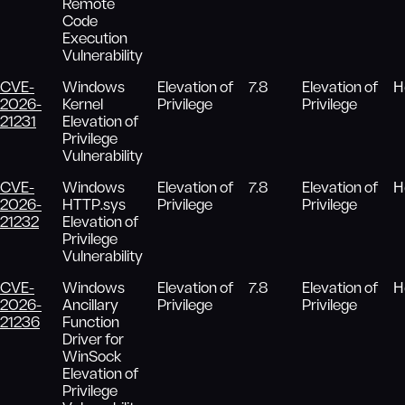
Remote
Code
Execution
Vulnerability
CVE-
Windows
Elevation of
7.8
Elevation of
Н
2026-
Kernel
Privilege
Privilege
21231
Elevation of
Privilege
Vulnerability
CVE-
Windows
Elevation of
7.8
Elevation of
Н
2026-
HTTP.sys
Privilege
Privilege
21232
Elevation of
Privilege
Vulnerability
CVE-
Windows
Elevation of
7.8
Elevation of
Н
2026-
Ancillary
Privilege
Privilege
21236
Function
Driver for
WinSock
Elevation of
Privilege