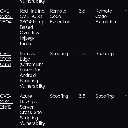
Vulnerability
CVE-
Red Hat, Inc.
Remote
6.5
Remote
Н
2023-
CVE-2023-
Code
Code
2804
2804: Heap
Execution
Execution
Based
Overflow
libjpeg-
turbo
CVE-
Microsoft
Spoofing
6.5
Spoofing
Н
2026-
Edge
0391
(Chromium-
based) for
Android
Spoofing
Vulnerability
CVE-
Azure
Spoofing
6.5
Spoofing
Н
2026-
DevOps
21512
Server
Cross-Site
Scripting
Vulnerability