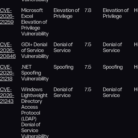
CVE-
Microsoft
Elevation of
7.8
Elevation of
Н
2026-
Excel
Privilege
Privilege
21259
Elevation of
Privilege
Vulnerability
CVE-
GDI+ Denial
Denial of
7.5
Denial of
Н
2026-
of Service
Service
Service
20846
Vulnerability
CVE-
.NET
Spoofing
7.5
Spoofing
Н
2026-
Spoofing
21218
Vulnerability
CVE-
Windows
Denial of
7.5
Denial of
Н
2026-
Lightweight
Service
Service
21243
Directory
Access
Protocol
(LDAP)
Denial of
Service
Vulnerability