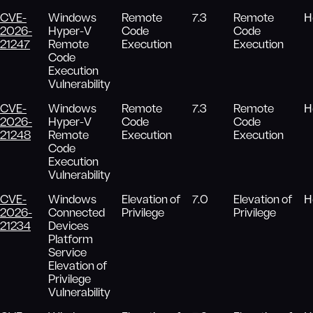
CVE-
Windows
Remote
7.3
Remote
Н
2026-
Hyper-V
Code
Code
21247
Remote
Execution
Execution
Code
Execution
Vulnerability
CVE-
Windows
Remote
7.3
Remote
Н
2026-
Hyper-V
Code
Code
21248
Remote
Execution
Execution
Code
Execution
Vulnerability
CVE-
Windows
Elevation of
7.0
Elevation of
Н
2026-
Connected
Privilege
Privilege
21234
Devices
Platform
Service
Elevation of
Privilege
Vulnerability