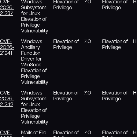
CVE-
Windows
Elevation of
7.0
Elevation of
Н
2026-
Subsystem
Privilege
Privilege
21237
for Linux
Elevation of
Privilege
Vulnerability
CVE-
Windows
Elevation of
7.0
Elevation of
Н
2026-
Ancillary
Privilege
Privilege
21241
Function
Driver for
WinSock
Elevation of
Privilege
Vulnerability
CVE-
Windows
Elevation of
7.0
Elevation of
Н
2026-
Subsystem
Privilege
Privilege
21242
for Linux
Elevation of
Privilege
Vulnerability
CVE-
Mailslot File
Elevation of
7.0
Elevation of
Н