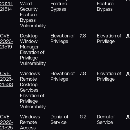
2026-
Word
Feature
Feature
21514
Security
Bypass
Bypass
Feature
Bypass
Vulnerability
CVE-
Desktop
Elevation of
7.8
Elevation of
Д
2026-
Window
Privilege
Privilege
21519
Manager
Elevation of
Privilege
Vulnerability
CVE-
Windows
Elevation of
7.8
Elevation of
Д
2026-
Remote
Privilege
Privilege
21533
Desktop
Services
Elevation of
Privilege
Vulnerability
CVE-
Windows
Denial of
6.2
Denial of
Д
2026-
Remote
Service
Service
21525
Access