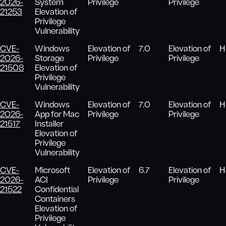
2026-
System
Privilege
Privilege
21253
Elevation of
Privilege
Vulnerability
CVE-
Windows
Elevation of
7.0
Elevation of
Н
2026-
Storage
Privilege
Privilege
21508
Elevation of
Privilege
Vulnerability
CVE-
Windows
Elevation of
7.0
Elevation of
Н
2026-
App for Mac
Privilege
Privilege
21517
Installer
Elevation of
Privilege
Vulnerability
CVE-
Microsoft
Elevation of
6.7
Elevation of
Н
2026-
ACI
Privilege
Privilege
21522
Confidential
Containers
Elevation of
Privilege