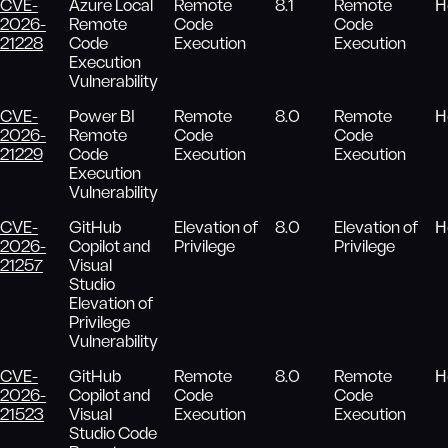
CVE-
Azure Local
Remote
8.1
Remote
Н
2026-
Remote
Code
Code
21228
Code
Execution
Execution
Execution
Vulnerability
CVE-
Power BI
Remote
8.0
Remote
Н
2026-
Remote
Code
Code
21229
Code
Execution
Execution
Execution
Vulnerability
CVE-
GitHub
Elevation of
8.0
Elevation of
Н
2026-
Copilot and
Privilege
Privilege
21257
Visual
Studio
Elevation of
Privilege
Vulnerability
CVE-
GitHub
Remote
8.0
Remote
Н
2026-
Copilot and
Code
Code
21523
Visual
Execution
Execution
Studio Code