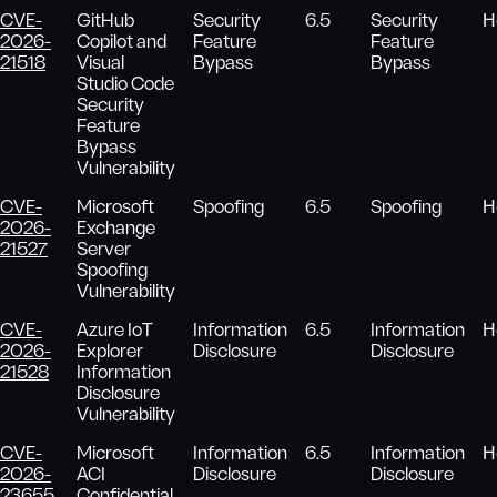
CVE-
GitHub
Security
6.5
Security
Н
2026-
Copilot and
Feature
Feature
21518
Visual
Bypass
Bypass
Studio Code
Security
Feature
Bypass
Vulnerability
CVE-
Microsoft
Spoofing
6.5
Spoofing
Н
2026-
Exchange
21527
Server
Spoofing
Vulnerability
CVE-
Azure IoT
Information
6.5
Information
Н
2026-
Explorer
Disclosure
Disclosure
21528
Information
Disclosure
Vulnerability
CVE-
Microsoft
Information
6.5
Information
Н
2026-
ACI
Disclosure
Disclosure
23655
Confidential