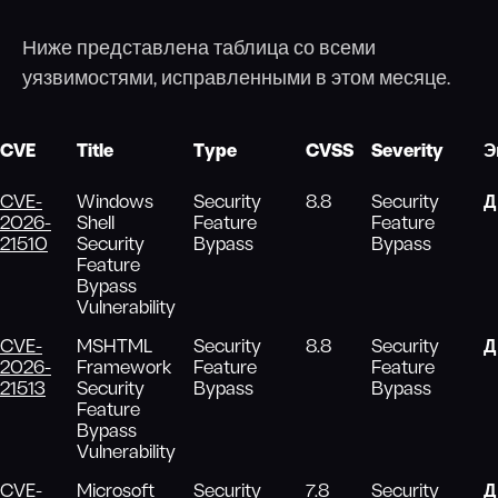
Ниже представлена таблица со всеми
уязвимостями, исправленными в этом месяце.
CVE
Title
Type
CVSS
Severity
Э
CVE-
Windows
Security
8.8
Security
Д
2026-
Shell
Feature
Feature
21510
Security
Bypass
Bypass
Feature
Bypass
Vulnerability
CVE-
MSHTML
Security
8.8
Security
Д
2026-
Framework
Feature
Feature
21513
Security
Bypass
Bypass
Feature
Bypass
Vulnerability
CVE-
Microsoft
Security
7.8
Security
Д