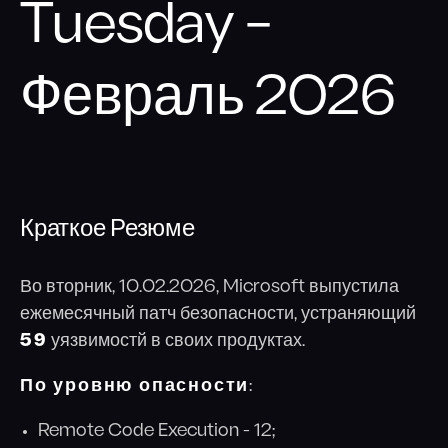
Социальная инженерия
Tuesday –
Киберучения
Февраль 2026
Аудит Wi-Fi сетей
Повышение осведомлённости
Краткое Резюме
Во вторник, 10.02.2026, Microsoft выпустила
ежемесячный патч безопасности, устраняющий
59
уязвимостй в своих продуктах.
По уровню опасности
:
Remote Code Execution - 12;