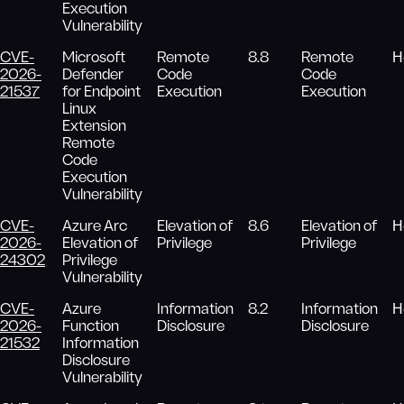
Execution
Vulnerability
CVE-
Microsoft
Remote
8.8
Remote
Н
2026-
Defender
Code
Code
21537
for Endpoint
Execution
Execution
Linux
Extension
Remote
Code
Execution
Vulnerability
CVE-
Azure Arc
Elevation of
8.6
Elevation of
Н
2026-
Elevation of
Privilege
Privilege
24302
Privilege
Vulnerability
CVE-
Azure
Information
8.2
Information
Н
2026-
Function
Disclosure
Disclosure
21532
Information
Disclosure
Vulnerability