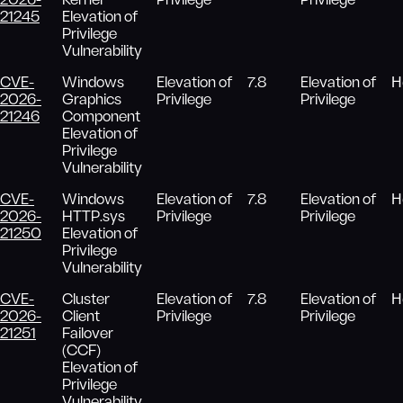
2026-
Kernel
Privilege
Privilege
21245
Elevation of
Privilege
Vulnerability
CVE-
Windows
Elevation of
7.8
Elevation of
Н
2026-
Graphics
Privilege
Privilege
21246
Component
Elevation of
Privilege
Vulnerability
CVE-
Windows
Elevation of
7.8
Elevation of
Н
2026-
HTTP.sys
Privilege
Privilege
21250
Elevation of
Privilege
Vulnerability
CVE-
Cluster
Elevation of
7.8
Elevation of
Н
2026-
Client
Privilege
Privilege
21251
Failover
(CCF)
Elevation of
Privilege
Vulnerability