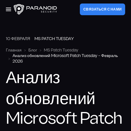
СВЯЗАТЬСЯ С НАМИ
10 ФЕВРАЛЯ
MS PATCH TUESDAY
Услуги
Главная
Блог
MS Patch Tuesday
Анализ обновлений Microsoft Patch Tuesday – Февраль
Аудит веб-приложений
О компании
2026
Пентест внешнего периметра
Анализ
Pert
Пентест внутреннего периметра
обновлений
Блог
Red Teaming
Microsoft Patch
Аудит мобильных приложений
РУ