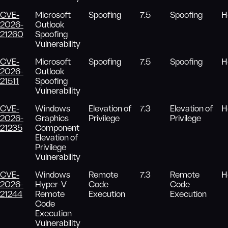
CVE-
Microsoft
Spoofing
7.5
Spoofing
Н
2026-
Outlook
21260
Spoofing
Vulnerability
CVE-
Microsoft
Spoofing
7.5
Spoofing
Н
2026-
Outlook
21511
Spoofing
Vulnerability
CVE-
Windows
Elevation of
7.3
Elevation of
Н
2026-
Graphics
Privilege
Privilege
21235
Component
Elevation of
Privilege
Vulnerability
CVE-
Windows
Remote
7.3
Remote
Н
2026-
Hyper-V
Code
Code
21244
Remote
Execution
Execution
Code
Execution
Vulnerability