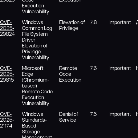
29823
Code
Execution
Execution
Vulnerability
CVE-
Windows
Elevation of
7.8
Important
2025-
Common Log
Privilege
29824
File System
Driver
Elevation of
Privilege
Vulnerability
CVE-
Microsoft
Remote
7.6
Important
2025-
Edge
Code
29815
(Chromium-
Execution
based)
Remote Code
Execution
Vulnerability
CVE-
Windows
Denial of
7.5
Important
2025-
Standards-
Service
21174
Based
Storage
Management