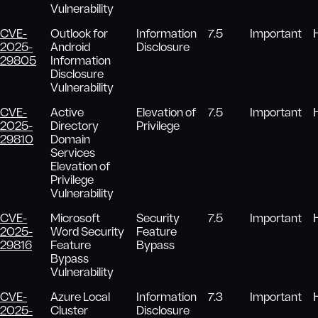
Vulnerability
CVE-
Outlook for
Information
7.5
Important
2025-
Android
Disclosure
29805
Information
Disclosure
Vulnerability
CVE-
Active
Elevation of
7.5
Important
2025-
Directory
Privilege
29810
Domain
Services
Elevation of
Privilege
Vulnerability
CVE-
Microsoft
Security
7.5
Important
2025-
Word Security
Feature
29816
Feature
Bypass
Bypass
Vulnerability
CVE-
Azure Local
Information
7.3
Important
2025-
Cluster
Disclosure