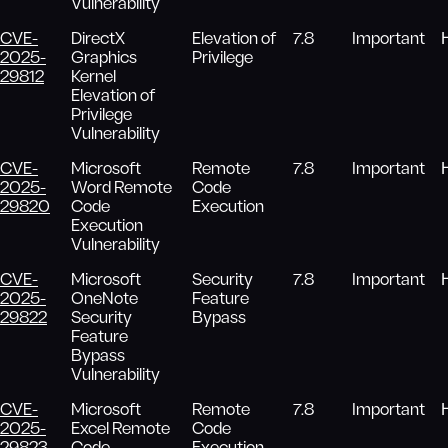
Vulnerability
CVE-
DirectX
Elevation of
7.8
Important
2025-
Graphics
Privilege
29812
Kernel
Elevation of
Privilege
Vulnerability
CVE-
Microsoft
Remote
7.8
Important
2025-
Word Remote
Code
29820
Code
Execution
Execution
Vulnerability
CVE-
Microsoft
Security
7.8
Important
2025-
OneNote
Feature
29822
Security
Bypass
Feature
Bypass
Vulnerability
CVE-
Microsoft
Remote
7.8
Important
2025-
Excel Remote
Code