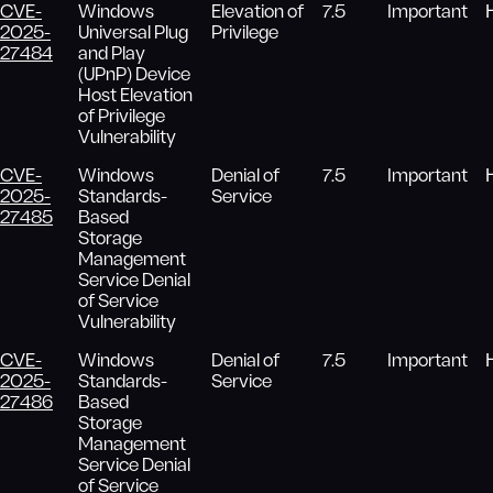
CVE-
Windows
Elevation of
7.5
Important
2025-
Universal Plug
Privilege
27484
and Play
(UPnP) Device
Host Elevation
of Privilege
Vulnerability
CVE-
Windows
Denial of
7.5
Important
2025-
Standards-
Service
27485
Based
Storage
Management
Service Denial
of Service
Vulnerability
CVE-
Windows
Denial of
7.5
Important
2025-
Standards-
Service
27486
Based
Storage
Management
Service Denial
of Service