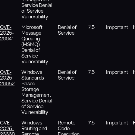
Service Denial
of Service
Vulnerability
CVE-
Microsoft
Denial of
7.5
Important
2025-
Message
Service
26641
Queuing
(MSMQ)
Denial of
Service
Vulnerability
CVE-
Windows
Denial of
7.5
Important
2025-
Standards-
Service
26652
Based
Storage
Management
Service Denial
of Service
Vulnerability
CVE-
Windows
Remote
7.5
Important
2025-
Routing and
Code
26668
Remote
Execution