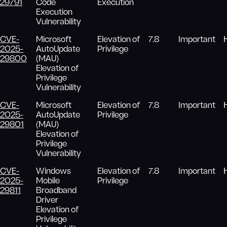
29791
Code
Execution
Execution
Vulnerability
CVE-
Microsoft
Elevation of
7.8
Important
2025-
AutoUpdate
Privilege
29800
(MAU)
Elevation of
Privilege
Vulnerability
CVE-
Microsoft
Elevation of
7.8
Important
2025-
AutoUpdate
Privilege
29801
(MAU)
Elevation of
Privilege
Vulnerability
CVE-
Windows
Elevation of
7.8
Important
2025-
Mobile
Privilege
29811
Broadband
Driver
Elevation of
Privilege