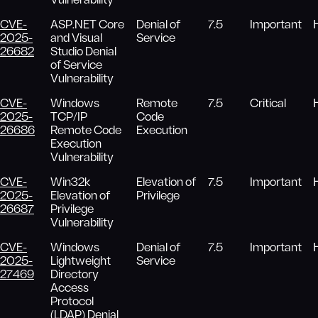
Vulnerability
CVE-
ASP.NET Core
Denial of
7.5
Important
2025-
and Visual
Service
26682
Studio Denial
of Service
Vulnerability
CVE-
Windows
Remote
7.5
Critical
2025-
TCP/IP
Code
26686
Remote Code
Execution
Execution
Vulnerability
CVE-
Win32k
Elevation of
7.5
Important
2025-
Elevation of
Privilege
26687
Privilege
Vulnerability
CVE-
Windows
Denial of
7.5
Important
2025-
Lightweight
Service
27469
Directory
Access
Protocol
(LDAP) Denial