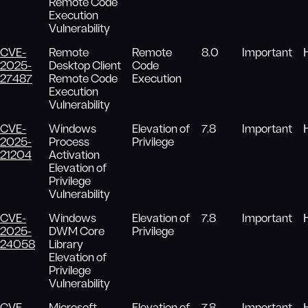
Remote Code
Execution
Vulnerability
CVE-
Remote
Remote
8.0
Important
2025-
Desktop Client
Code
27487
Remote Code
Execution
Execution
Vulnerability
CVE-
Windows
Elevation of
7.8
Important
2025-
Process
Privilege
21204
Activation
Elevation of
Privilege
Vulnerability
CVE-
Windows
Elevation of
7.8
Important
2025-
DWM Core
Privilege
24058
Library
Elevation of
Privilege
Vulnerability