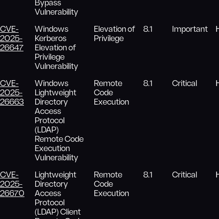
Bypass
Vulnerability
CVE-
Windows
Elevation of
8.1
Important
2025-
Kerberos
Privilege
26647
Elevation of
Privilege
Vulnerability
CVE-
Windows
Remote
8.1
Critical
2025-
Lightweight
Code
26663
Directory
Execution
Access
Protocol
(LDAP)
Remote Code
Execution
Vulnerability
CVE-
Lightweight
Remote
8.1
Critical
2025-
Directory
Code
26670
Access
Execution
Protocol
(LDAP) Client