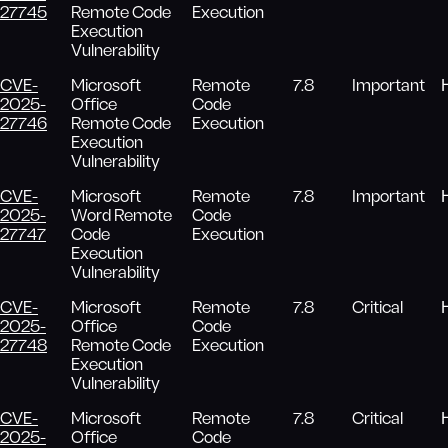
27745
Remote Code
Execution
Execution
Vulnerability
CVE-
Microsoft
Remote
7.8
Important
2025-
Office
Code
27746
Remote Code
Execution
Execution
Vulnerability
CVE-
Microsoft
Remote
7.8
Important
2025-
Word Remote
Code
27747
Code
Execution
Execution
Vulnerability
CVE-
Microsoft
Remote
7.8
Critical
2025-
Office
Code
27748
Remote Code
Execution
Execution
Vulnerability
CVE-
Microsoft
Remote
7.8
Critical
2025-
Office
Code