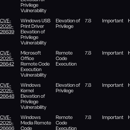
Privilege
Vulnerability
CVE-
Windows USB
Elevation of
7.8
Important
2025-
Print Driver
Privilege
26639
Elevation of
Privilege
Vulnerability
CVE-
Microsoft
Remote
7.8
Important
2025-
Office
Code
26642
Remote Code
Execution
Execution
Vulnerability
CVE-
Windows
Elevation of
7.8
Important
2025-
Kernel
Privilege
26648
Elevation of
Privilege
Vulnerability
CVE-
Windows
Remote
7.8
Important
2025-
Media Remote
Code
26666
Code
Execution