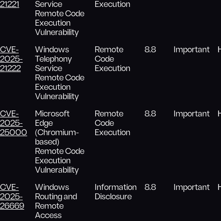
21221
Service
Execution
Remote Code
Execution
Vulnerability
CVE-
Windows
Remote
8.8
Important
2025-
Telephony
Code
21222
Service
Execution
Remote Code
Execution
Vulnerability
CVE-
Microsoft
Remote
8.8
Important
2025-
Edge
Code
25000
(Chromium-
Execution
based)
Remote Code
Execution
Vulnerability
CVE-
Windows
Information
8.8
Important
2025-
Routing and
Disclosure
26669
Remote
Access