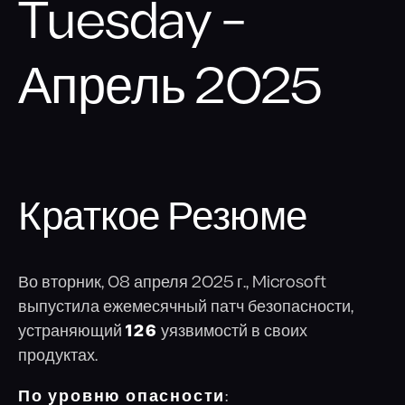
Социальная инженерия
Tuesday –
Киберучения
Апрель 2025
Аудит Wi-Fi сетей
Повышение осведомлённости
Краткое Резюме
Во вторник, 08 апреля 2025 г., Microsoft
выпустила ежемесячный патч безопасности,
устраняющий
126
уязвимостй в своих
продуктах.
По уровню опасности
: