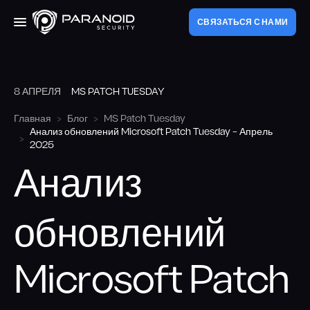
СВЯЗАТЬСЯ С НАМИ
8 АПРЕЛЯ
MS PATCH TUESDAY
Услуги
Главная
Блог
MS Patch Tuesday
Анализ обновлений Microsoft Patch Tuesday – Апрель
Аудит веб-приложений
О компании
2025
Пентест внешнего периметра
Анализ
Pert
Пентест внутреннего периметра
обновлений
Блог
Red Teaming
Microsoft Patch
Аудит мобильных приложений
РУ