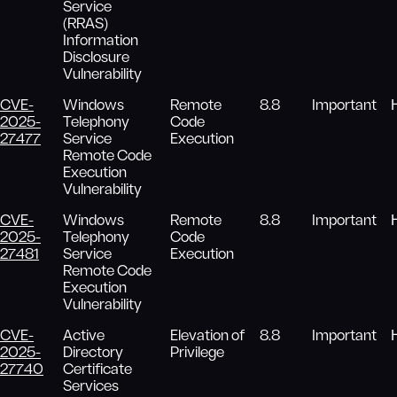
Service
(RRAS)
Information
Disclosure
Vulnerability
CVE-
Windows
Remote
8.8
Important
2025-
Telephony
Code
27477
Service
Execution
Remote Code
Execution
Vulnerability
CVE-
Windows
Remote
8.8
Important
2025-
Telephony
Code
27481
Service
Execution
Remote Code
Execution
Vulnerability
CVE-
Active
Elevation of
8.8
Important
2025-
Directory
Privilege
27740
Certificate
Services