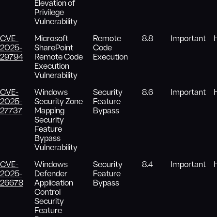
Elevation of
Privilege
Vulnerability
CVE-
Microsoft
Remote
8.8
Important
2025-
SharePoint
Code
29794
Remote Code
Execution
Execution
Vulnerability
CVE-
Windows
Security
8.6
Important
2025-
Security Zone
Feature
27737
Mapping
Bypass
Security
Feature
Bypass
Vulnerability
CVE-
Windows
Security
8.4
Important
2025-
Defender
Feature
26678
Application
Bypass
Control
Security
Feature