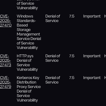
of Service
Vulnerability
CVE-
Windows
Denial of
7.5
Important
2025-
Standards-
Service
27470
Based
Storage
Management
Service Denial
of Service
Vulnerability
CVE-
HTTP.sys
Denial of
7.5
Important
2025-
Denial of
Service
27473
Service
Vulnerability
CVE-
Kerberos Key
Denial of
7.5
Important
2025-
Distribution
Service
27479
Proxy Service
Denial of
Service
Vulnerability