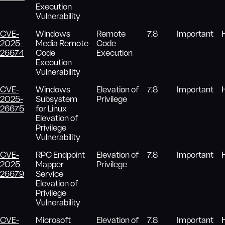
Execution
Vulnerability
CVE-
Windows
Remote
7.8
Important
2025-
Media Remote
Code
26674
Code
Execution
Execution
Vulnerability
CVE-
Windows
Elevation of
7.8
Important
2025-
Subsystem
Privilege
26675
for Linux
Elevation of
Privilege
Vulnerability
CVE-
RPC Endpoint
Elevation of
7.8
Important
2025-
Mapper
Privilege
26679
Service
Elevation of
Privilege
Vulnerability
CVE-
Microsoft
Elevation of
7.8
Important