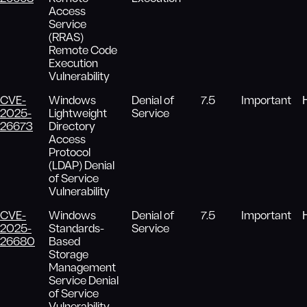
Access
Service
(RRAS)
Remote Code
Execution
Vulnerability
CVE-
Windows
Denial of
7.5
Important
2025-
Lightweight
Service
26673
Directory
Access
Protocol
(LDAP) Denial
of Service
Vulnerability
CVE-
Windows
Denial of
7.5
Important
2025-
Standards-
Service
26680
Based
Storage
Management
Service Denial
of Service