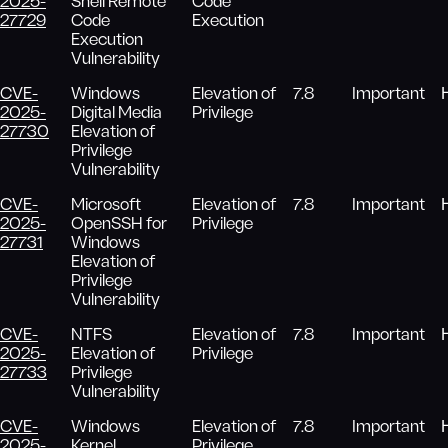
2025-
Shell Remote
Code
27729
Code
Execution
Execution
Vulnerability
CVE-
Windows
Elevation of
7.8
Important
2025-
Digital Media
Privilege
27730
Elevation of
Privilege
Vulnerability
CVE-
Microsoft
Elevation of
7.8
Important
2025-
OpenSSH for
Privilege
27731
Windows
Elevation of
Privilege
Vulnerability
CVE-
NTFS
Elevation of
7.8
Important
2025-
Elevation of
Privilege
27733
Privilege
Vulnerability
CVE-
Windows
Elevation of
7.8
Important
2025-
Kernel
Privilege