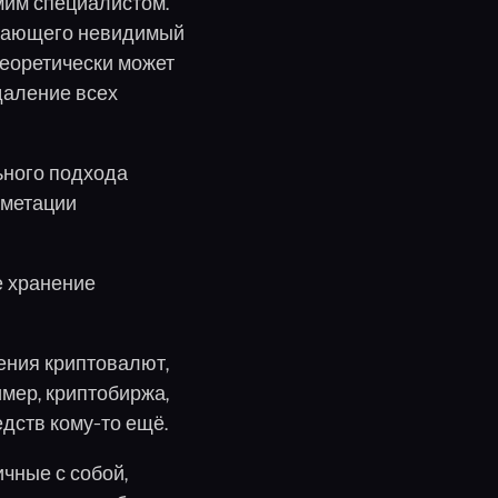
мим специалистом.
делающего невидимый
еоретически может
даление всех
ьного подхода
ометации
е хранение
ения криптовалют,
имер, криптобиржа,
едств кому-то ещё.
ичные с собой,