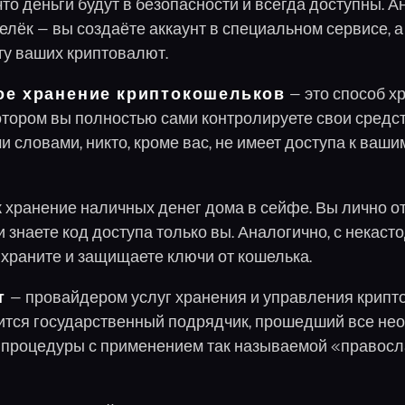
что деньги будут в безопасности и всегда доступны. 
лёк — вы создаёте аккаунт в специальном сервисе, а
ту ваших криптовалют.
ое хранение криптокошельков
— это способ х
отором вы полностью сами контролируете свои средс
и словами, никто, кроме вас, не имеет доступа к ваш
к хранение наличных денег дома в сейфе. Вы лично о
 и знаете код доступа только вы. Аналогично, с некас
храните и защищаете ключи от кошелька.
т
— провайдером услуг хранения и управления крип
ится государственный подрядчик, прошедший все не
процедуры с применением так называемой «правос