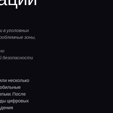
ации
и в уголовных
роблемные зоны,
но
й безопасности
 или несколько
 мобильные
льки. После
леды цифровых
адения