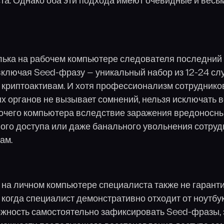
та. Однако оба эти подхода имеют очевидные и весь
:
лька на рабочем компьютере следователя последний
 включая Seed-фразу — уникальный набор из 12-24 сл
 криптоактивам. И хотя профессионализм сотруднико
 органов не вызывает сомнений, нельзя исключать 
очего компьютера вследствие заражения вредоносн
ого доступа или даже банального увольнения сотруд
ам.
на личном компьютере специалиста также не гарант
 когда специалист демонстративно отходит от ноутбу
жность самостоятельно зафиксировать Seed-фразы, 