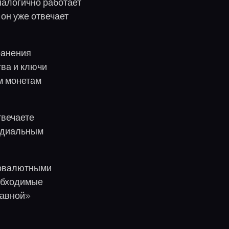
Аналогично работает
 он уже отвечает
ранения
тва и ключи
им монетам
твечаете
тодиальным
товалютными
обходимые
лавной»