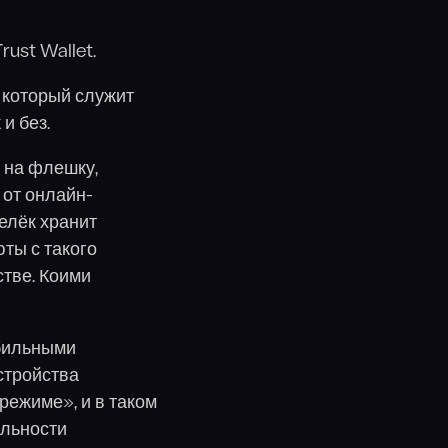
ust Wallet.
 который служит
и без.
 на флешку,
 от онлайн-
елёк хранит
ты с такого
стве. Коими
обильными
стройства
режиме», и в таком
ильности