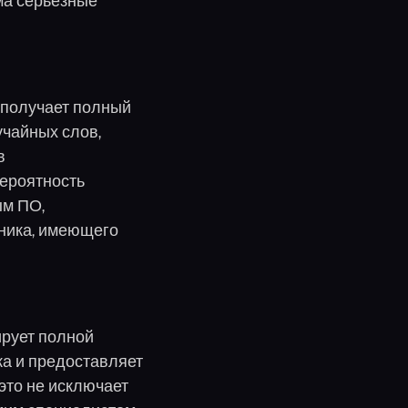
ма серьёзные
 получает полный
учайных слов,
в
вероятность
ым ПО,
ника, имеющего
ирует полной
ка и предоставляет
это не исключает