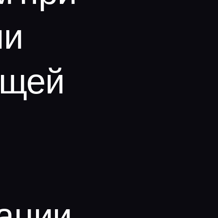
ии
ющей