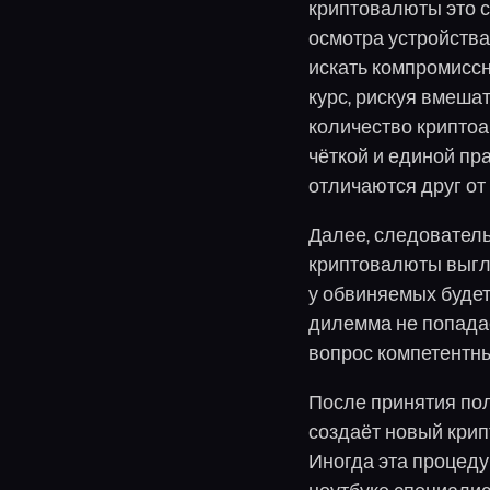
криптовалюты это с
осмотра устройства
искать компромисс
курс, рискуя вмеша
количество криптоа
чёткой и единой пр
отличаются друг от 
Далее, следователь
криптовалюты выгл
у обвиняемых будет
дилемма не попадае
вопрос компетентн
После принятия по
создаёт новый крип
Иногда эта процеду