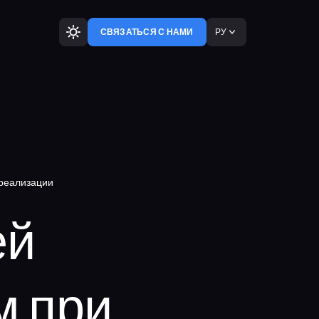
РУ
СВЯЗАТЬСЯ С НАМИ
 реализации
ей
м при