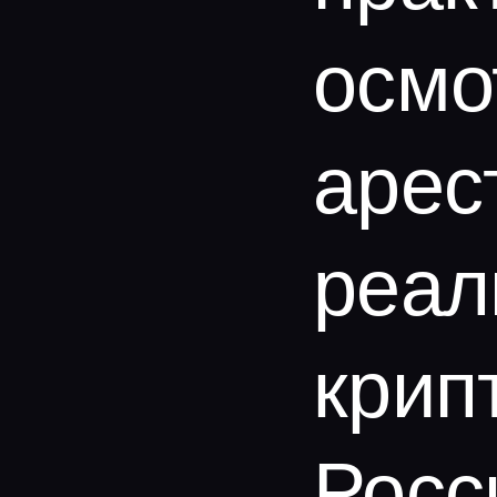
осмо
арес
реал
крип