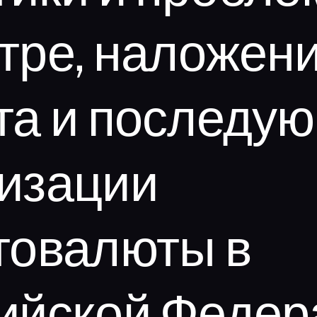
тре, наложен
та и последу
изации
товалюты в