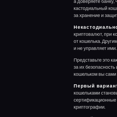
а доверяете банку, 
кастодиальный коше
за хранение и защи
Некастодиальн
криптовалют, при к
от кошелька. Другим
и не управляет ими.
Представьте это ка
за их безопасность
кошельком вы сами 
Первый вариан
кошельками станов
сертификационные 
криптографии.