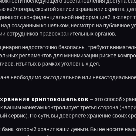
можности последующего восстановления доступа са
ю кейлогера, скрытой записи экрана или скрипта, 
криншот с конфиденциальной информацией, эксперт т
 над созданным кошельком, несмотря на публичное у
ии сотрудников правоохранительных органов.
сценария недостаточно безопасны, требуют внимател
иальных регламентов для минимизации рисков компр
ивов, изъятых в рамках уголовных дел.
ране необходимо кастодиальное или некастодиально
 хранение криптокошельков
— это способ хран
 к вашим монетам контролирует третья сторона (напр
ый сервис). По сути, вы доверяете хранение своих ср
 банк, который хранит ваши деньги. Вы не носите нал