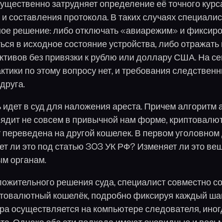
ущественно затрудняет определение её точного курс
 и составления протокола. В таких случаях специали
ное решение: либо отключать «авиарежим» и фиксир
ться в исходное состояние устройства, либо отражать
ктивов без привязки к рублю или доллару США. На с
актики по этому вопросу нет, и требования следствен
друга.
 идет в суд для наложения ареста. Причем алгоритм 
ядит не совсем в привычной нам форме, криптовалю
 переведена на другой кошелек. В первом уголовном
т ли это под статью 303 УК РФ? Изменяет ли это ве
ым органам.
ложительного решения суда, специалист совместно с
товалютный кошелёк, подробно фиксируя каждый шаг
ра осуществляется на компьютере следователя, иног