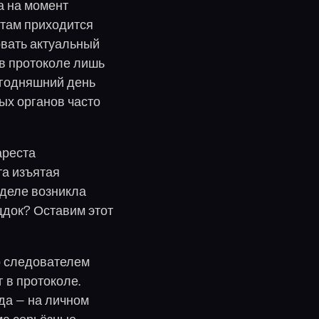
а на момент
стам приходится
овать актуальный
 в протоколе лишь
егодняшний день
ных органов часто
ареста
та изъятая
 деле возникла
щдок? Оставим этот
о следователем
 в протоколе.
да — на личном